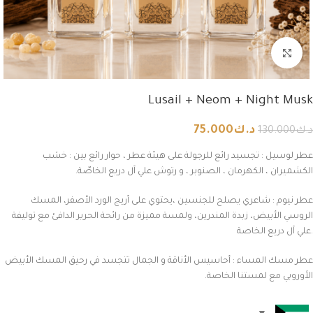
Click to enlarge
Lusail + Neom + Night Musk
د.ك
75.000
د.ك
130.000
عطر لوسيل : تجسيد رائع للرجولة على هيئة عطر ، حوار رائع بين : خشب
الكشميران ، الكهرمان ، الصنوبر ، و رتوش علي آل دريع الخاصّة.
عطر نيوم :
شاعري يصلح للجنسين ،يحتوي على أريج الورد الأصفر، المسك
الروسي الأبيض، زبدة المندرين، ولمسة مميزة من رائحة الحرير الدافئ مع توليفة
علي آل دريع الخاصة.
عطر مسك المساء : أحاسيس الأناقة و الجمال تتجسد في رحيق المسك الأبيض
الأوروبي مع لمستنا الخاصة.