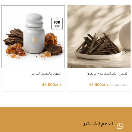
هندي المناسبات – تولتين
العود بالعنبر الفاخر
د.ك
55.000
د.ك
45.000
د.ك
80.000
الدعم المُباشر