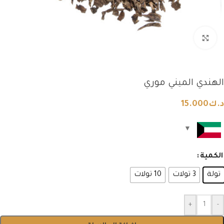
Click to enlarge
الهندي الميني موري
د.ك
15.000
الكمية
تولة
3 تولات
10 تولات
+
-