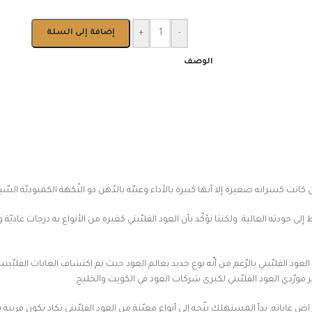
-
+
إضافة إلى السلة
الوصف
نت كسراته صغيرة إلا أنها كبيرة بالأداء وغنيّة بالدّهن ذو النّكهة الكمبوديّة السّيل
إلى جودته العالية. ولكننا نؤكّد بأن العود الفلبّيني كغيره من الأنواع به درجات ع
ر مورّدي العود الفلبّيني لكبرى شركات العود في الكويت والخليج.
 غاباته, بدأ المستهلك يتّجه إلى أنواع معيّنة من العود الفلبّيني تكاد تكون قريبة 