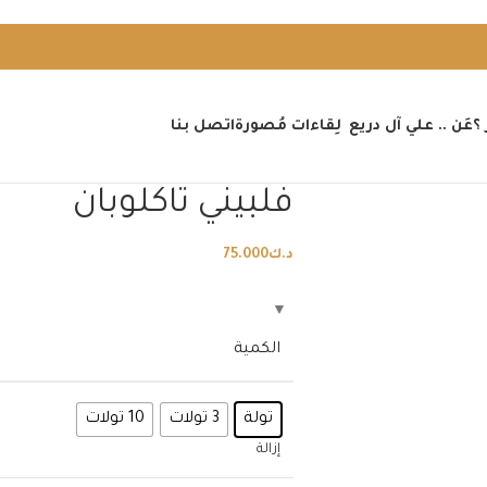
؟
عَن .. علي آل دريع
لِقاءات مُصورة
اتصل بنا
فلبيني تاكلوبان
د.ك
75.000
الكمية
تولة
3 تولات
10 تولات
إزالة