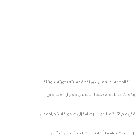
انيّة الفخمة. أو بمعنى أدق نكهة عشبيّة بخوريّة سويتيّة.
اديّة ونكهات مختلفة بعضها لا يتناسب مع جل العملاء في
نفخر في “علي آل دريع لنوادر العود ودهن العود” بأنّنا نملك مخزون استثنائي كَبير من العود الفلبّيني بالرّغم من أنّه نوع جديد بعالم العود حيث تم اكتشاف الغابات الفلبّينية في عام 2018 ميلادي, بالإضافة إلى صعوبة استخراجه من
بل مشابهة لهذه النّكهات . وهنا نتحدّث عن “فلبّيني