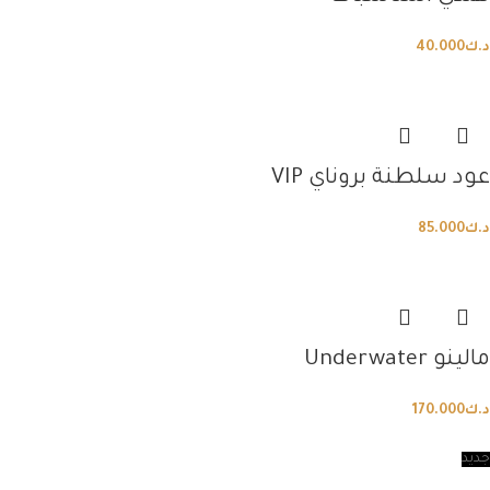
د.ك
40.000
عود سلطنة بروناي VIP
د.ك
85.000
مالينو Underwater
د.ك
170.000
جديد