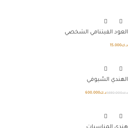
العود الفيتنامي الشخصي
د.ك
15.000
الهندي السّيوفي
د.ك
600.000
د.ك
1,680.000
هندي المناسبات