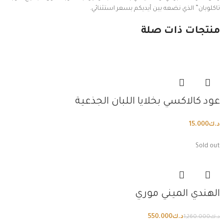
تاكلوبان” الذي نضعه بين أيديكم بسعر استثنائي.
منتجات ذات صلة
عود كالاكسي بخلايا اللبان الجذعية
د.ك
15.000
Sold out
الهندي الميني موري
د.ك
550.000
د.ك
1,260.000