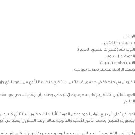
الوصف
بلد المنشأ: الفلبّين .
النّوع: دقّة (كسرات صغيرة الحجم).
الجودة: دبل سوبر.
الاستخدام: مناسبات.
وصف الرّائحة: عشبية بخورية سويتيّة.
تاكلوبان هي منطقة في جمهورية الفلبّين يُستخرج منها هذا النّوع من العود الذي وإن كا
العود الفلبّيني اشتهر بارتفاع سعره, ولعلّ البعض يعتقد بأن ارتفاع السعر يعود فقط 
الخليج.
جمهوريّة الفلبّين بسبب الأمور الأمنيّة والقانونيّة هناك. وهذا المخزون جعلنا من أكب
ولأن العود الكمبودي أو السيلاني بات صعباً توفيره بسعر بمتناول الجميع لقرب انقراض