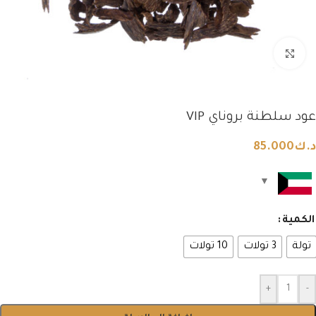
Click to enlarge
عود سلطنة بروناي VIP
د.ك
85.000
الكمية
تولة
3 تولات
10 تولات
+
-