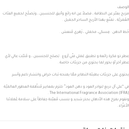
الوصف
مزيج يعبّر عن النظافة ، فضلاً عن انه رائع وأنيق للجنسين ، ويَصلُح لجميع الفئات
العُمريّة ، تمتّع بهذا الأريج الساحر الجميل .
خَط الدهن : مِسكي، مخملي ، زَهري مُنعش .
عطر ذو فكرة رائعة و تطبيق عَملي فنّي أروع . يَصلح للجنسين ، و مُثبّت عالي لأي
عطر آخر أو بخور لما يحتوي من جزيئات خاصة .
يحتوي على جزيئات بطيئة التطاير ممّا يمنحه ثبات خرافي وانتشار ناعم وآسر.
في “علي آل دريع لنوادر العود و دهن العود” نلتزم بمعايير مُنظّمة العطور العالميّة
ونقوم بمزج هذه الأدهان بحذر شديد و بنسب مُعيّنة حِفاظاً على سلامة عُملائنا
الأعزّاء .