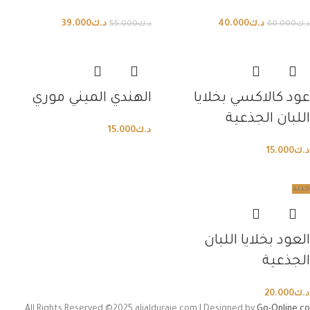
د.ك
40.000
د.ك
39.000
د.ك
60.000
د.ك
55.000
عود كالاكسي بخلايا
الهندي الميني موري
اللبان الجذعية
د.ك
15.000
د.ك
15.000
جديد
العود بخلايا اللبان
الجذعية
د.ك
20.000
All Rights Reserved ©2025 alialduraie.com | Designed by
Go-Online.co